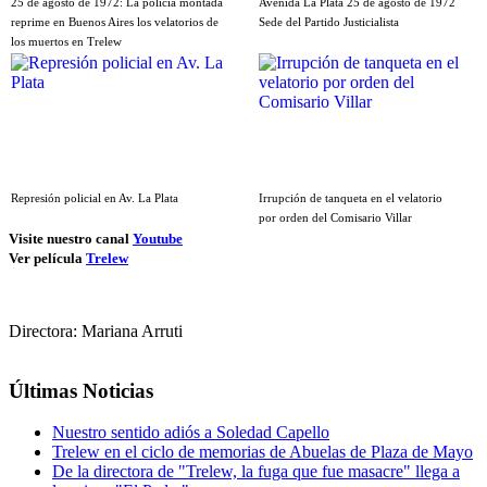
25 de agosto de 1972: La policía montada
Avenida La Plata 25 de agosto de 1972
reprime en Buenos Aires los velatorios de
Sede del Partido Justicialista
los muertos en Trelew
Represión policial en Av. La Plata
Irrupción de tanqueta en el velatorio
por orden del Comisario Villar
Visite nuestro canal
Youtube
Ver película
Trelew
Directora: Mariana Arruti
Últimas Noticias
Nuestro sentido adiós a Soledad Capello
Trelew en el ciclo de memorias de Abuelas de Plaza de Mayo
De la directora de "Trelew, la fuga que fue masacre" llega a