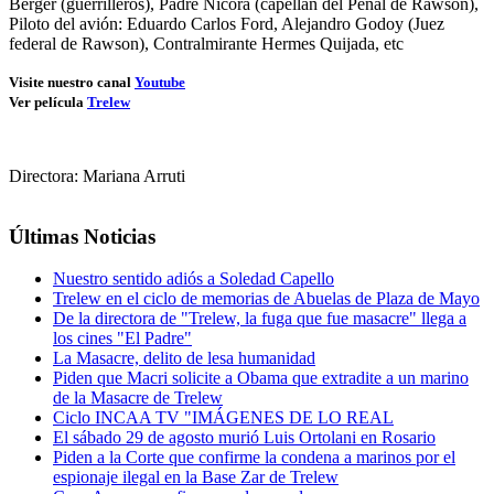
Berger (guerrilleros), Padre Nicora (capellán del Penal de Rawson),
Piloto del avión: Eduardo Carlos Ford, Alejandro Godoy (Juez
federal de Rawson), Contralmirante Hermes Quijada, etc
Visite nuestro canal
Youtube
Ver película
Trelew
Directora: Mariana Arruti
Últimas Noticias
Nuestro sentido adiós a Soledad Capello
Trelew en el ciclo de memorias de Abuelas de Plaza de Mayo
De la directora de "Trelew, la fuga que fue masacre" llega a
los cines "El Padre"
La Masacre, delito de lesa humanidad
Piden que Macri solicite a Obama que extradite a un marino
de la Masacre de Trelew
Ciclo INCAA TV "IMÁGENES DE LO REAL
El sábado 29 de agosto murió Luis Ortolani en Rosario
Piden a la Corte que confirme la condena a marinos por el
espionaje ilegal en la Base Zar de Trelew