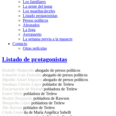
Los familiares
La gente del lugar
Los guardiacárceles
Listado protagonistas
Presos políticos
Abogados
La fuga
Aeropuerto
La semana previa a la masacre
Contacto
Otras películas
Listado de protagonistas
Rodolfo Mattarollo
abogado de presos políticos
Eduardo Luis Duhalde
abogado de presos políticos
Hipólito Solari Irigoyen
abogado de presos políticos
Santiago Chiche López
poblador de Trelew
Encarnación de Muhall
pobladora de Trelew
Isabel Miele
pobladora de Trelew
Beatriz Burgueño
pobladora de Rawson
Margarita López
pobladora de Trelew
Tito Barone
poblador de Trelew
Chela Lema
tía de María Angélica Sabelli