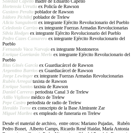
Soledad Capello
madre de Eduardo Capello
Hortensia Urrutia
ex Policía de Rawson
Gustavo Peralta
poblador de Rawson
Isidoro Pichilef
poblador de Trelew
Alicia Sanguinetti
ex integrante Ejército Revolucionario del Pueblo
Celedonio Carrizo
ex integrante Fuerzas Armadas Revolucionarias
Silvia Hodges
ex integrante Ejército Revolucionario del Pueblo
Pedro Cazes Camarero
ex integrante Ejército Revolucionario del
Pueblo
Fernando Vaca Narvaja
ex integrante Montoneros
Enrique Gorriarán Merlo
ex integrante Ejército Revolucionario del
Pueblo
Blas Ginés García
ex Guardiacárcel de Rawson
Argentino Barrios
ex Guardiacárcel de Rawson
Jorge Lewinger
ex integrante Fuerzas Armadas Revolucionarias
Rubén Arregui
taxista de Rawson
Enrique Santos
taxista de Rawson
Daniel Carreras
periodista Canal 3 de Trelew
Atilio Viglione
médico de Trelew
Pepe Castro
periodista de radio de Trelew
Heraldo Torne
ex conscripto de la Base Almirante Zar
Miguel Marileo
ex empleado de funeraria en Trelew
Desde el material de archivo, entre otros: Mariano Pujadas, Rubén
Pedro Bonet, Alberto Camps, Ricardo René Haidar, María Antonia