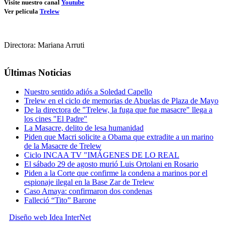
Visite nuestro canal
Youtube
Ver película
Trelew
Directora: Mariana Arruti
Últimas Noticias
Nuestro sentido adiós a Soledad Capello
Trelew en el ciclo de memorias de Abuelas de Plaza de Mayo
De la directora de "Trelew, la fuga que fue masacre" llega a
los cines "El Padre"
La Masacre, delito de lesa humanidad
Piden que Macri solicite a Obama que extradite a un marino
de la Masacre de Trelew
Ciclo INCAA TV "IMÁGENES DE LO REAL
El sábado 29 de agosto murió Luis Ortolani en Rosario
Piden a la Corte que confirme la condena a marinos por el
espionaje ilegal en la Base Zar de Trelew
Caso Amaya: confirmaron dos condenas
Falleció “Tito” Barone
Diseño web Idea InterNet