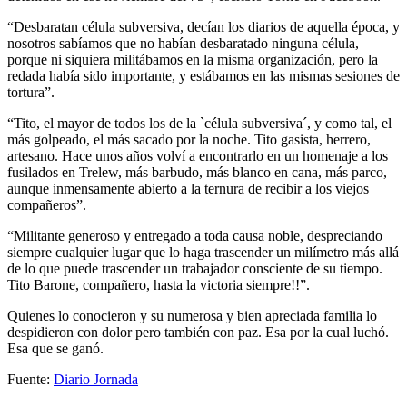
“Desbaratan célula subversiva, decían los diarios de aquella época, y
nosotros sabíamos que no habían desbaratado ninguna célula,
porque ni siquiera militábamos en la misma organización, pero la
redada había sido importante, y estábamos en las mismas sesiones de
tortura”.
“Tito, el mayor de todos los de la `célula subversiva´, y como tal, el
más golpeado, el más sacado por la noche. Tito gasista, herrero,
artesano. Hace unos años volví a encontrarlo en un homenaje a los
fusilados en Trelew, más barbudo, más blanco en cana, más parco,
aunque inmensamente abierto a la ternura de recibir a los viejos
compañeros”.
“Militante generoso y entregado a toda causa noble, despreciando
siempre cualquier lugar que lo haga trascender un milímetro más allá
de lo que puede trascender un trabajador consciente de su tiempo.
Tito Barone, compañero, hasta la victoria siempre!!”.
Quienes lo conocieron y su numerosa y bien apreciada familia lo
despidieron con dolor pero también con paz. Esa por la cual luchó.
Esa que se ganó.
Fuente:
Diario Jornada