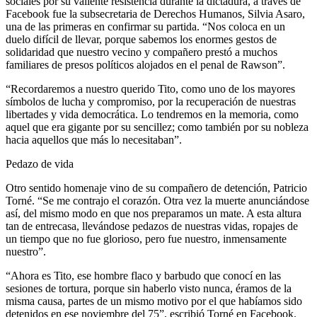
sociales por su valiente resistencia durante la dictadura, a través de
Facebook fue la subsecretaria de Derechos Humanos, Silvia Asaro,
una de las primeras en confirmar su partida. “Nos coloca en un
duelo difícil de llevar, porque sabemos los enormes gestos de
solidaridad que nuestro vecino y compañero prestó a muchos
familiares de presos políticos alojados en el penal de Rawson”.
“Recordaremos a nuestro querido Tito, como uno de los mayores
símbolos de lucha y compromiso, por la recuperación de nuestras
libertades y vida democrática. Lo tendremos en la memoria, como
aquel que era gigante por su sencillez; como también por su nobleza
hacia aquellos que más lo necesitaban”.
Pedazo de vida
Otro sentido homenaje vino de su compañero de detención, Patricio
Torné. “Se me contrajo el corazón. Otra vez la muerte anunciándose
así, del mismo modo en que nos preparamos un mate. A esta altura
tan de entrecasa, llevándose pedazos de nuestras vidas, ropajes de
un tiempo que no fue glorioso, pero fue nuestro, inmensamente
nuestro”.
“Ahora es Tito, ese hombre flaco y barbudo que conocí en las
sesiones de tortura, porque sin haberlo visto nunca, éramos de la
misma causa, partes de un mismo motivo por el que habíamos sido
detenidos en ese noviembre del 75”, escribió Torné en Facebook.