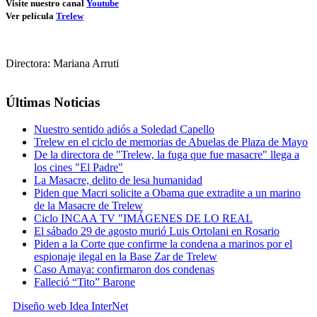
Visite nuestro canal
Youtube
Ver película
Trelew
Directora: Mariana Arruti
Últimas Noticias
Nuestro sentido adiós a Soledad Capello
Trelew en el ciclo de memorias de Abuelas de Plaza de Mayo
De la directora de "Trelew, la fuga que fue masacre" llega a
los cines "El Padre"
La Masacre, delito de lesa humanidad
Piden que Macri solicite a Obama que extradite a un marino
de la Masacre de Trelew
Ciclo INCAA TV "IMÁGENES DE LO REAL
El sábado 29 de agosto murió Luis Ortolani en Rosario
Piden a la Corte que confirme la condena a marinos por el
espionaje ilegal en la Base Zar de Trelew
Caso Amaya: confirmaron dos condenas
Falleció “Tito” Barone
Diseño web Idea InterNet