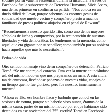
sociales por su valiente resistencia durante la dictadura, a través de
Facebook fue la subsecretaria de Derechos Humanos, Silvia Asaro,
una de las primeras en confirmar su partida. “Nos coloca en un
duelo difícil de llevar, porque sabemos los enormes gestos de
solidaridad que nuestro vecino y compañero prestó a muchos
familiares de presos políticos alojados en el penal de Rawson”.
“Recordaremos a nuestro querido Tito, como uno de los mayores
símbolos de lucha y compromiso, por la recuperación de nuestras
libertades y vida democrática. Lo tendremos en la memoria, como
aquel que era gigante por su sencillez; como también por su nobleza
hacia aquellos que más lo necesitaban”.
Pedazo de vida
Otro sentido homenaje vino de su compañero de detención, Patricio
Torné. “Se me contrajo el corazón. Otra vez la muerte anunciándose
así, del mismo modo en que nos preparamos un mate. A esta altura
tan de entrecasa, llevándose pedazos de nuestras vidas, ropajes de
un tiempo que no fue glorioso, pero fue nuestro, inmensamente
nuestro”.
“Ahora es Tito, ese hombre flaco y barbudo que conocí en las
sesiones de tortura, porque sin haberlo visto nunca, éramos de la
misma causa, partes de un mismo motivo por el que habíamos sido
detenidos en ese noviembre del 75”, escribió Torné en Facebook.