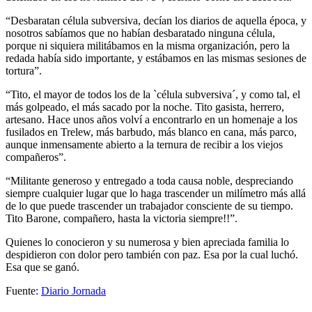
“Desbaratan célula subversiva, decían los diarios de aquella época, y
nosotros sabíamos que no habían desbaratado ninguna célula,
porque ni siquiera militábamos en la misma organización, pero la
redada había sido importante, y estábamos en las mismas sesiones de
tortura”.
“Tito, el mayor de todos los de la `célula subversiva´, y como tal, el
más golpeado, el más sacado por la noche. Tito gasista, herrero,
artesano. Hace unos años volví a encontrarlo en un homenaje a los
fusilados en Trelew, más barbudo, más blanco en cana, más parco,
aunque inmensamente abierto a la ternura de recibir a los viejos
compañeros”.
“Militante generoso y entregado a toda causa noble, despreciando
siempre cualquier lugar que lo haga trascender un milímetro más allá
de lo que puede trascender un trabajador consciente de su tiempo.
Tito Barone, compañero, hasta la victoria siempre!!”.
Quienes lo conocieron y su numerosa y bien apreciada familia lo
despidieron con dolor pero también con paz. Esa por la cual luchó.
Esa que se ganó.
Fuente:
Diario Jornada