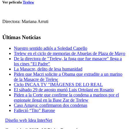
Ver película
Trelew
Directora: Mariana Arruti
Últimas Noticias
Nuestro sentido adiós a Soledad Capello
Trelew en el ciclo de memorias de Abuelas de Plaza de Mayo
De la directora de "Trelew, la fuga que fue masacre" llega a
los cines "El Padre"
La Masacre, delito de lesa humanidad
Piden que Macri solicite a Obama que extradite a un marino
de la Masacre de Trelew
Ciclo INCAA TV "IMÁGENES DE LO REAL
El sábado 29 de agosto murió Luis Ortolani en Rosario
Piden a la Corte que confirme la condena a marinos por el
espionaje ilegal en la Base Zar de Trelew
Caso Amaya: confirmaron dos condenas
Falleció “Tito” Barone
Diseño web Idea InterNet