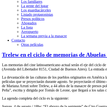
Los familiares
La gente del lugar
Los guardiacárceles
Listado protagonistas
Presos políticos
Abogados
La fuga
Aeropuerto
La semana previa a la masacre
Contacto
Otras películas
Trelew en el ciclo de memorias de Abuelas
Las memorias del cine latinoamericano actual serán el eje del ciclo 
(Avenida del Libertador 8151, Ciudad de Buenos Aires). La entrada es 
La devastación de las culturas de los pueblos originarios en América la
películas que se proyectarán durante agosto. Se proyectarán el último
de Mariana Arruti sobre Trelew, a 44 años de la masacre de presos pol
Peña”, escrita y dirigida por Tomás de Leone, que llegará a los salas
La agenda completa del ciclo es la siguiente:
Jueves 4 de agosto / 18hs: “El abrazo de la serpiente” de Ciro Guer