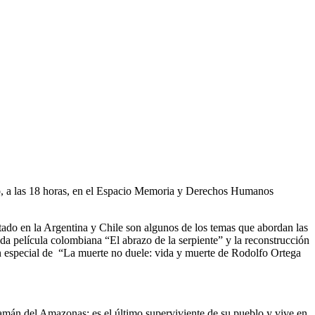
sto, a las 18 horas, en el Espacio Memoria y Derechos Humanos
Estado en la Argentina y Chile son algunos de los temas que abordan las
da película colombiana “El abrazo de la serpiente” y la reconstrucción
ión especial de “La muerte no duele: vida y muerte de Rodolfo Ortega
amán del Amazonas; es el último superviviente de su pueblo y vive en