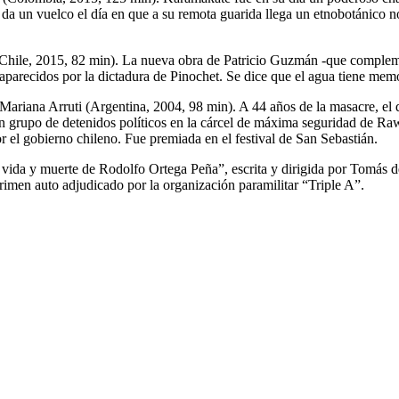
a da un vuelco el día en que a su remota guarida llega un etnobotánico 
Chile, 2015, 82 min). La nueva obra de Patricio Guzmán -que complement
esaparecidos por la dictadura de Pinochet. Se dice que el agua tiene me
Mariana Arruti (Argentina, 2004, 98 min). A 44 años de la masacre, el
un grupo de detenidos políticos en la cárcel de máxima seguridad de R
r el gobierno chileno. Fue premiada en el festival de San Sebastián.
vida y muerte de Rodolfo Ortega Peña”, escrita y dirigida por Tomás de
crimen auto adjudicado por la organización paramilitar “Triple A”.