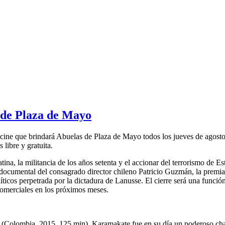
 de Plaza de Mayo
de cine que brindará Abuelas de Plaza de Mayo todos los jueves de ago
libre y gratuita.
tina, la militancia de los años setenta y el accionar del terrorismo de 
 documental del consagrado director chileno Patricio Guzmán, la premia
íticos perpetrada por la dictadura de Lanusse. El cierre será una func
 comerciales en los próximos meses.
ra (Colombia, 2015, 125 min). Karamakate fue en su día un poderoso ch